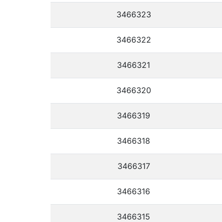
3466323
3466322
3466321
3466320
3466319
3466318
3466317
3466316
3466315