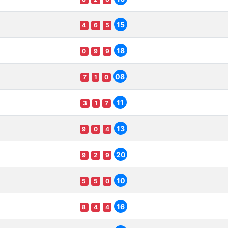
15
4
6
5
18
0
9
9
08
7
1
0
11
3
1
7
13
9
0
4
20
9
2
9
10
5
5
0
16
8
4
4