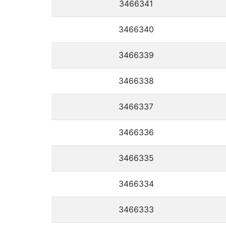
3466341
3466340
3466339
3466338
3466337
3466336
3466335
3466334
3466333