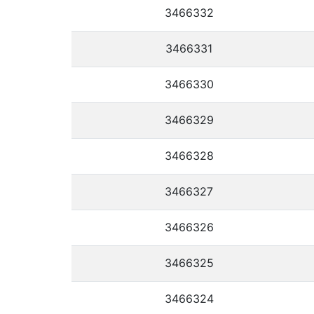
3466332
3466331
3466330
3466329
3466328
3466327
3466326
3466325
3466324