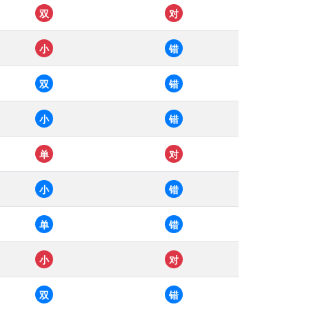
双
对
小
错
双
错
小
错
单
对
小
错
单
错
小
对
双
错