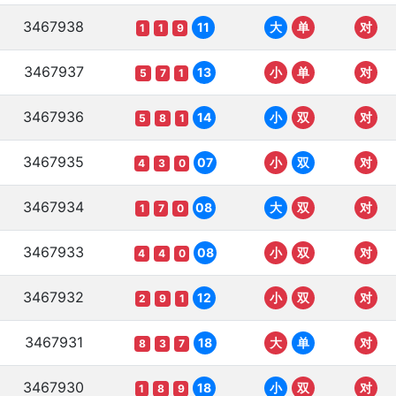
3467938
11
大
单
对
1
1
9
3467937
13
小
单
对
5
7
1
3467936
14
小
双
对
5
8
1
3467935
07
小
双
对
4
3
0
3467934
08
大
双
对
1
7
0
3467933
08
小
双
对
4
4
0
3467932
12
小
双
对
2
9
1
3467931
18
大
单
对
8
3
7
3467930
18
小
双
对
1
8
9