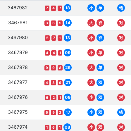
3467982
18
小
单
错
7
4
7
3467981
14
大
双
对
3
6
5
3467980
13
小
双
对
5
7
1
3467979
09
小
单
对
4
4
1
3467978
26
大
单
对
9
9
8
3467977
21
大
双
对
4
8
9
3467976
09
小
双
对
6
2
1
3467975
17
小
双
错
6
9
2
3467974
08
小
双
对
1
6
1