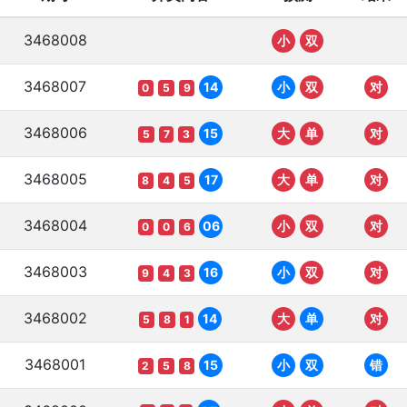
3468008
小
双
3468007
14
小
双
对
0
5
9
3468006
15
大
单
对
5
7
3
3468005
17
大
单
对
8
4
5
3468004
06
小
双
对
0
0
6
3468003
16
小
双
对
9
4
3
3468002
14
大
单
对
5
8
1
3468001
15
小
双
错
2
5
8