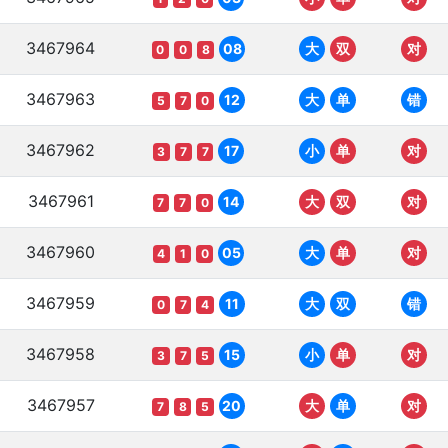
3467964
08
大
双
对
0
0
8
3467963
12
大
单
错
5
7
0
3467962
17
小
单
对
3
7
7
3467961
14
大
双
对
7
7
0
3467960
05
大
单
对
4
1
0
3467959
11
大
双
错
0
7
4
3467958
15
小
单
对
3
7
5
3467957
20
大
单
对
7
8
5