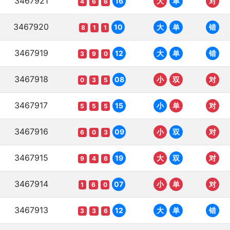
3467921
16
大
单
对
4
6
6
3467920
10
大
单
错
8
1
1
3467919
12
大
单
错
3
9
0
3467918
08
小
双
对
0
3
5
3467917
15
小
单
对
5
5
5
3467916
09
小
双
对
6
0
3
3467915
19
大
双
对
9
4
6
3467914
07
小
单
对
1
6
0
3467913
12
大
单
错
3
3
6