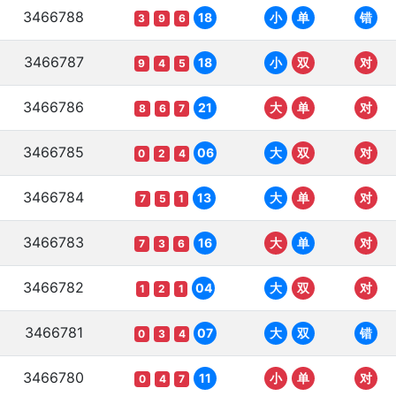
3466788
18
小
单
错
3
9
6
3466787
18
小
双
对
9
4
5
3466786
21
大
单
对
8
6
7
3466785
06
大
双
对
0
2
4
3466784
13
大
单
对
7
5
1
3466783
16
大
单
对
7
3
6
3466782
04
大
双
对
1
2
1
3466781
07
大
双
错
0
3
4
3466780
11
小
单
对
0
4
7