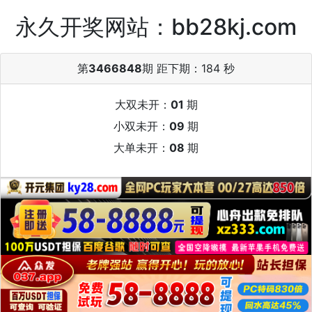
永久开奖网站：bb28kj.com
第
3466848
期 距下期：
183 秒
大双未开：
01
期
小双未开：
09
期
大单未开：
08
期