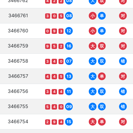
3466762
08
大
双
对
4
2
2
3466761
08
小
单
对
3
0
5
3466760
12
小
单
对
0
9
3
3466759
16
大
双
对
9
5
2
3466758
07
大
双
错
3
4
0
3466757
13
大
单
对
4
4
5
3466756
11
大
双
错
3
4
4
3466755
09
大
双
错
5
4
0
3466754
15
大
单
对
2
9
4