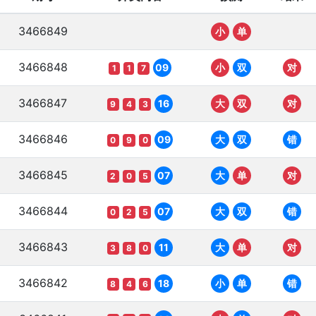
3466849
小
单
3466848
09
小
双
对
1
1
7
3466847
16
大
双
对
9
4
3
3466846
09
大
双
错
0
9
0
3466845
07
大
单
对
2
0
5
3466844
07
大
双
错
0
2
5
3466843
11
大
单
对
3
8
0
3466842
18
小
单
错
8
4
6